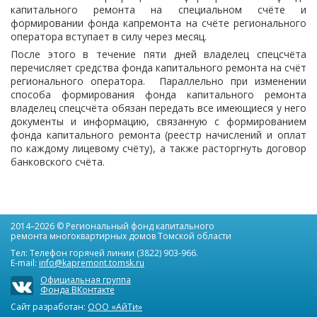
капитального ремонта на специальном счёте и
формировании фонда капремонта на счёте регионального
оператора вступает в силу через месяц.
После этого в течение пяти дней владелец спецсчёта
перечисляет средства фонда капитального ремонта на счёт
регионального оператора. Параллельно при изменении
способа формирования фонда капитального ремонта
владелец спецсчёта обязан передать все имеющиеся у него
документы и информацию, связанную с формированием
фонда капитального ремонта (реестр начислений и оплат
по каждому лицевому счёту), а также расторгнуть договор
банковского счёта.
2014–2026 © Региональный фонд капитального
ремонта многоквартирных домов Томской области
Тел: Телефон горячей линии (3822) 903-966.
E-mail:
info@kapremont.tomsk.ru
Официальная группа
Фонда ВКонтакте
Сайт разработан:
ООО «АйТи»